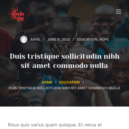
S
k
i
p
t
AKHIL
JUNE 9, 2020
EDUCATION
,
HOPE
o
c
Duis tristique sollicitudin nibh
o
sit amet commodo nulla
n
t
e
HOME
EDUCATION
DUIS TRISTIQUE SOLLICITUDIN NIBH SIT AMET COMMODO NULLA
n
t
Risus quis varius quam quisque. Et netus et